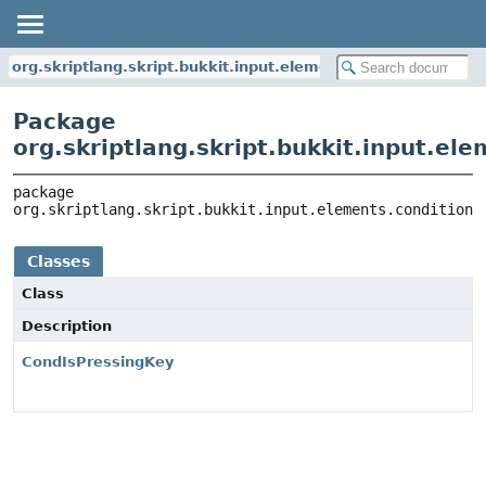
org.skriptlang.skript.bukkit.input.elements.conditions
Package
org.skriptlang.skript.bukkit.input.el
package 
org.skriptlang.skript.bukkit.input.elements.conditions
Classes
Class
Description
CondIsPressingKey